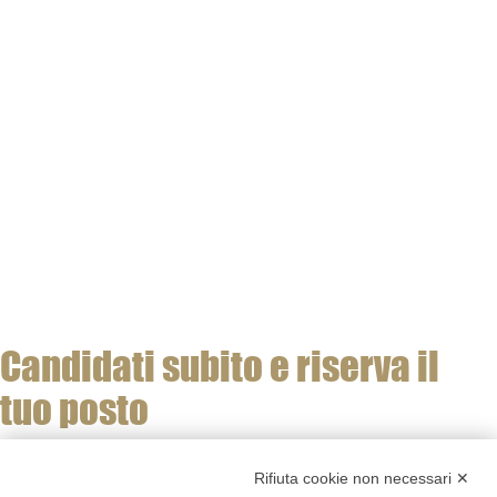
Candidati subito e riserva il
tuo posto
Non è un corso per tutti, ma un master avanzato che ti farà
Rifiuta cookie non necessari ✕
scavare in profondità per realizzare chi sei e quello che vuoi.