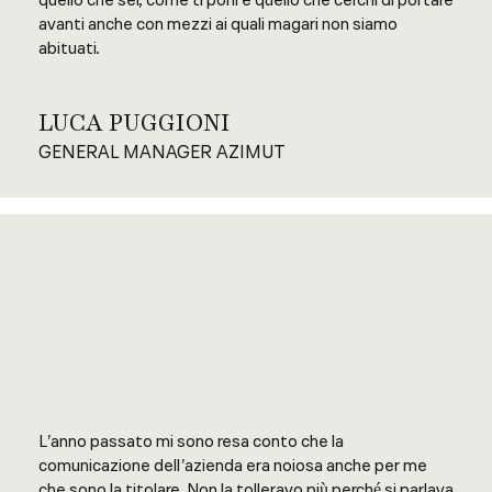
quello che sei, come ti poni e quello che cerchi di portare
avanti anche con mezzi ai quali magari non siamo
abituati.
LUCA PUGGIONI
GENERAL MANAGER AZIMUT
L’anno passato mi sono resa conto che la
comunicazione dell’azienda era noiosa anche per me
che sono la titolare. Non la tolleravo più perché si parlava