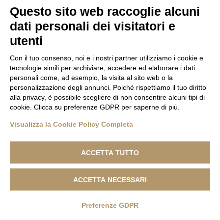
Raccontaci la tua storia e perché pensi sia il percorso per te.
Questo sito web raccoglie alcuni
dati personali dei visitatori e
Compila il form, ti ricontattiamo
entro 24 ore
.
utenti
Con il tuo consenso, noi e i nostri partner utilizziamo i cookie e
tecnologie simili per archiviare, accedere ed elaborare i dati
Nome e Cognome:
personali come, ad esempio, la visita al sito web o la
personalizzazione degli annunci. Poiché rispettiamo il tuo diritto
alla privacy, è possibile scegliere di non consentire alcuni tipi di
cookie. Clicca su preferenze GDPR per saperne di più.
Visualizza la Cookie Policy Completa
Telefono:
ACCETTA TUTTO
ACCETTA NECESSARI
Email:
Come posso aiutarti?
Preferenze GDPR