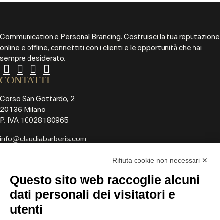
Communication e Personal Branding. Costruisci la tua reputazione
online e offline, connettiti con i clienti e le opportunità che hai
sempre desiderato.
CONTATTI
Corso San Gottardo, 2
20136 Milano
P. IVA 10028180965
info@claudiabarberis.com
MENU
Rifiuta cookie non necessari ✕
HOME
Questo sito web raccoglie alcuni
CHI SONO
SERVIZI PERSONE
dati personali dei visitatori e
SERVIZI AZIENDE
utenti
CORSI ONLINE